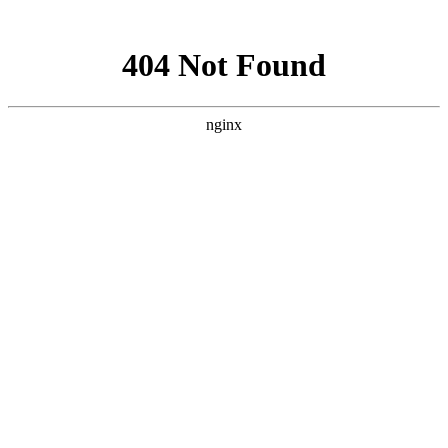
网站地图
您好！欢迎来到我爱您张家界旅游网！
收藏本站
联系我们
官方微博
微信我们
网站导航
我爱您张家界旅游网
:
搜索
热门搜索：
雪乡
呼伦贝尔
漠河
北极村
哈尔滨
长白山
首页
热点资讯
知识
新疆