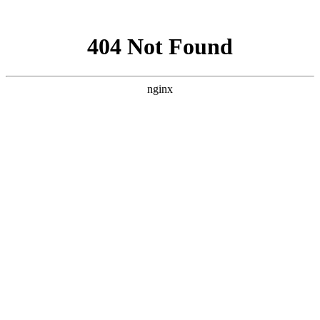
网站地图
您好！欢迎来到我爱您张家界旅游网！
收藏本站
联系我们
官方微博
微信我们
网站导航
我爱您张家界旅游网
:
搜索
热门搜索：
雪乡
呼伦贝尔
漠河
北极村
哈尔滨
长白山
首页
热点资讯
知识
新疆