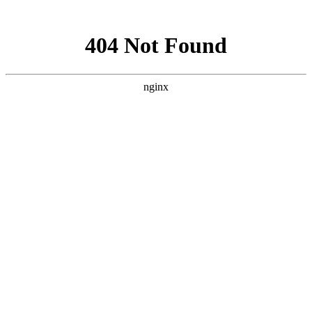
网站地图
您好！欢迎来到我爱您张家界旅游网！
收藏本站
联系我们
官方微博
微信我们
网站导航
我爱您张家界旅游网
:
搜索
热门搜索：
雪乡
呼伦贝尔
漠河
北极村
哈尔滨
长白山
首页
热点资讯
知识
新疆