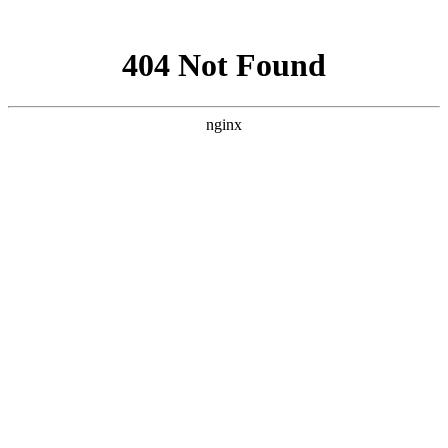
网站地图
您好！欢迎来到我爱您张家界旅游网！
收藏本站
联系我们
官方微博
微信我们
网站导航
我爱您张家界旅游网
:
搜索
热门搜索：
雪乡
呼伦贝尔
漠河
北极村
哈尔滨
长白山
首页
热点资讯
知识
新疆