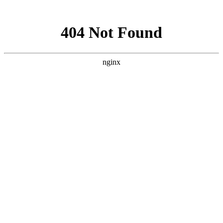
网站地图
您好！欢迎来到我爱您张家界旅游网！
收藏本站
联系我们
官方微博
微信我们
网站导航
我爱您张家界旅游网
:
搜索
热门搜索：
雪乡
呼伦贝尔
漠河
北极村
哈尔滨
长白山
首页
热点资讯
知识
新疆