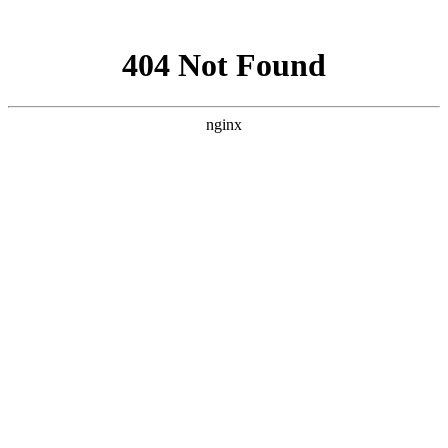
网站地图
您好！欢迎来到我爱您张家界旅游网！
收藏本站
联系我们
官方微博
微信我们
网站导航
我爱您张家界旅游网
:
搜索
热门搜索：
雪乡
呼伦贝尔
漠河
北极村
哈尔滨
长白山
首页
热点资讯
知识
新疆