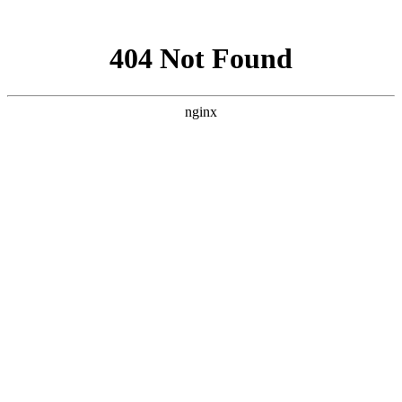
网站地图
您好！欢迎来到我爱您张家界旅游网！
收藏本站
联系我们
官方微博
微信我们
网站导航
我爱您张家界旅游网
:
搜索
热门搜索：
雪乡
呼伦贝尔
漠河
北极村
哈尔滨
长白山
首页
热点资讯
知识
新疆